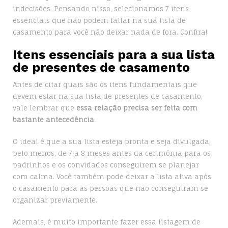
indecisões. Pensando nisso, selecionamos 7 itens
essenciais que não podem faltar na sua lista de
casamento para você não deixar nada de fora. Confira!
Itens essenciais para a sua lista
de presentes de casamento
Antes de citar quais são os itens fundamentais que
devem estar na sua lista de presentes de casamento,
vale lembrar que
essa relação precisa ser feita com
bastante antecedência.
O ideal é que a sua lista esteja pronta e seja divulgada,
pelo menos, de 7 a 8 meses antes da cerimônia para os
padrinhos e os convidados conseguirem se planejar
com calma. Você também pode deixar a lista ativa após
o casamento para as pessoas que não conseguiram se
organizar previamente.
Ademais, é muito importante fazer essa listagem de