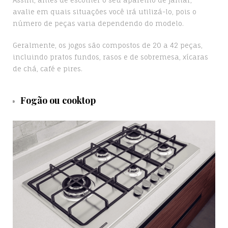
avalie em quais situações você irá utilizá-lo, pois o
número de peças varia dependendo do modelo.
Geralmente, os jogos são compostos de 20 a 42 peças,
incluindo pratos fundos, rasos e de sobremesa, xícaras
de chá, café e pires.
Fogão ou cooktop