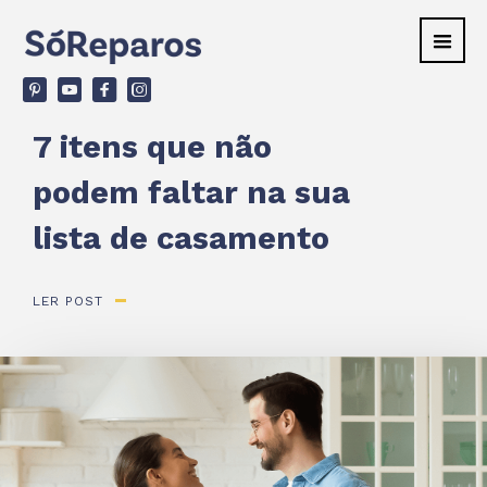
v
ù
F
d
7 itens que não
podem faltar na sua
lista de casamento
LER POST