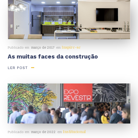
Inspire-se
Publicado em
março de 2017
em
As muitas faces da construção
LER POST
Institucional
Publicado em
março de 2022
em