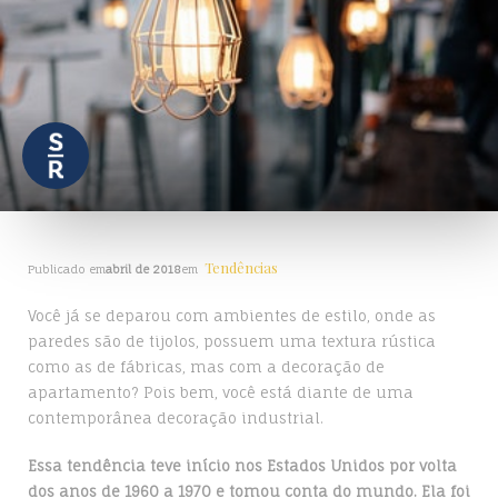
Tendências
Publicado em
abril de 2018
em
Você já se deparou com ambientes de estilo, onde as
paredes são de tijolos, possuem uma textura rústica
como as de fábricas, mas com a decoração de
apartamento? Pois bem, você está diante de uma
contemporânea decoração industrial.
Essa tendência teve início nos Estados Unidos por volta
dos anos de 1960 a 1970 e tomou conta do mundo. Ela foi