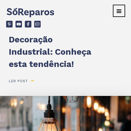
v
ù
F
d
Decoração
Industrial: Conheça
esta tendência!
LER POST