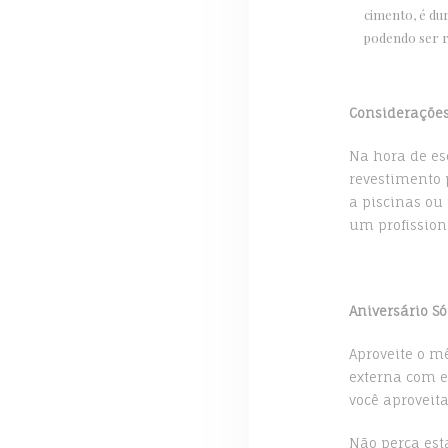
cimento, é du
podendo ser rú
Consideraçõe
Na hora de es
revestimento 
a piscinas ou
um profission
Aniversário S
Aproveite o m
externa com e
você aproveita
Não perca est