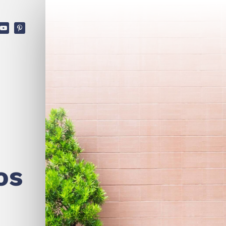
ù
v
os