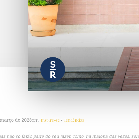
Inspire-se
•
Tendências
março de 2023
em
nas não só farão parte do seu lazer, como, na maioria das vezes, ser