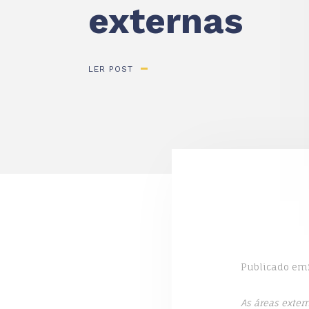
externas
LER POST
Publicado em
As áreas exter