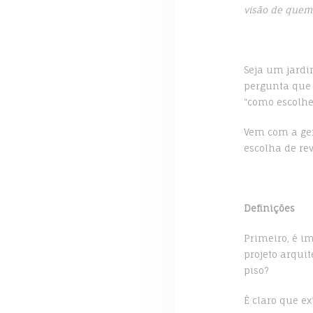
visão de quem 
Seja um jard
pergunta que 
“como escolhe
Vem com a gen
escolha de re
Definições
Primeiro, é i
projeto arquit
piso?
É claro que e