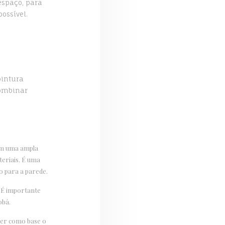
espaço, para
ossível.
pintura
Combinar
 em uma ampla
eriais. É uma
o para a parede.
 É importante
obá.
 ter como base o