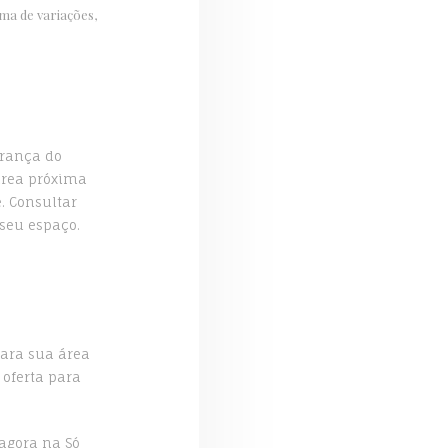
ma de variações,
urança do
área próxima
. Consultar
 seu espaço.
para sua área
 oferta para
 agora na Só