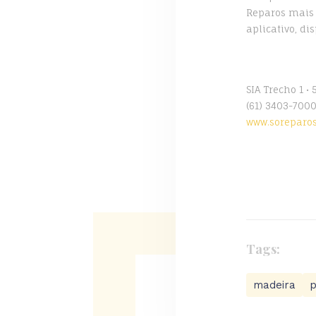
Reparos mais 
aplicativo, di
SIA Trecho 1 •
(61) 3403-70
www.soreparos
Tags:
madeira
p