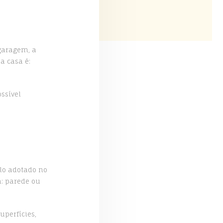
garagem, a
a casa é:
ssível
ilo adotado no
a: parede ou
perfícies,