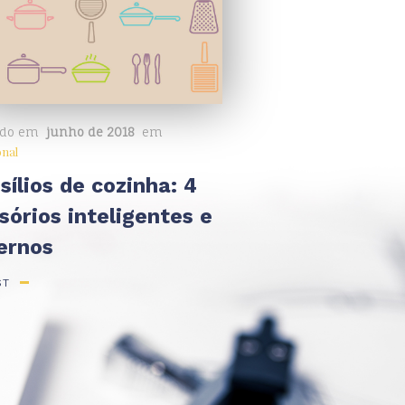
ado em
junho de 2018
em
onal
sílios de cozinha: 4
sórios inteligentes e
ernos
ST