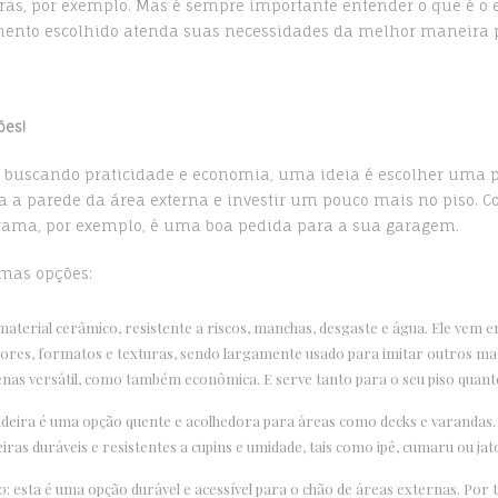
ras, por exemplo. Mas é sempre importante entender o que é o 
mento escolhido atenda suas necessidades da melhor maneira p
ões!
er buscando praticidade e economia, uma ideia é escolher uma 
ra a parede da área externa e investir um pouco mais no piso. 
rama, por exemplo, é uma boa pedida para a sua garagem.
mas opções:
material cerâmico, resistente a riscos, manchas, desgaste e água. Ele vem
cores, formatos e texturas, sendo largamente usado para imitar outros mat
nas versátil, como também econômica. E serve tanto para o seu piso quant
deira é uma opção quente e acolhedora para áreas como decks e varandas.
ras duráveis e resistentes a cupins e umidade, tais como ipê, cumaru ou jat
o: esta é uma opção durável e acessível para o chão de áreas externas. Por