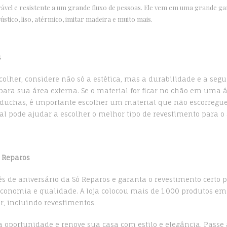
rável e resistente a um grande fluxo de pessoas. Ele vem em uma grande ga
stico, liso, atérmico, imitar madeira e muito mais.
s
colher, considere não só a estética, mas a durabilidade e a seg
para sua área externa. Se o material for ficar no chão em uma 
 duchas, é importante escolher um material que não escorregue
al pode ajudar a escolher o melhor tipo de revestimento para o
ó Reparos
ês de aniversário da Só Reparos e garanta o revestimento certo 
conomia e qualidade. A loja colocou mais de 1.000 produtos em
r,
incluindo revestimentos.
a oportunidade e renove sua casa com estilo e elegância. Passe