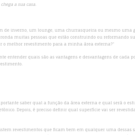
chega a sua casa.
im de inverno, um lounge, uma churrasqueira ou mesmo uma 
ronda muitas pessoas que estão construindo ou reformando su
r o melhor revestimento para a minha área externa?”
te entender quais são as vantagens e desvantagens de cada po
vestimento.
mportante saber qual a função da área externa e qual será o est
etônico. Depois, é preciso definir qual superfície vai ser revestid
xistem revestimentos que ficam bem em qualquer uma dessas su