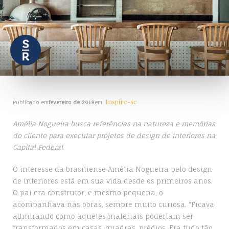
Inspire-se
Publicado em
fevereiro de 2019
em
Amélia Nogueira busca referências na natureza e memórias
do cliente para executar projetos de design de interiores na
Capital Federal
O interesse da brasiliense Amélia Nogueira pelo design
de interiores está em sua vida desde os primeiros anos.
O pai era construtor, e mesmo pequena, o
acompanhava nas obras, sempre muito curiosa. “Ficava
admirando como aqueles materiais poderiam ser
transformados em casas, quadras, prédios. Era tudo tão