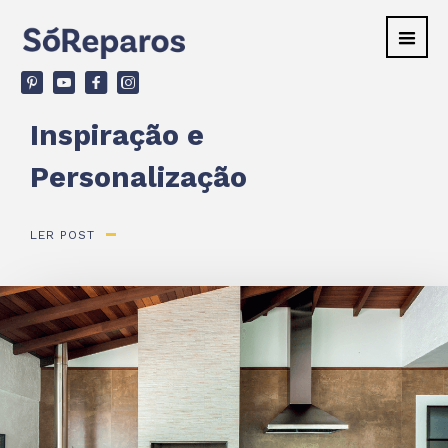
v
ù
F
d
Inspiração e
Personalização
LER POST