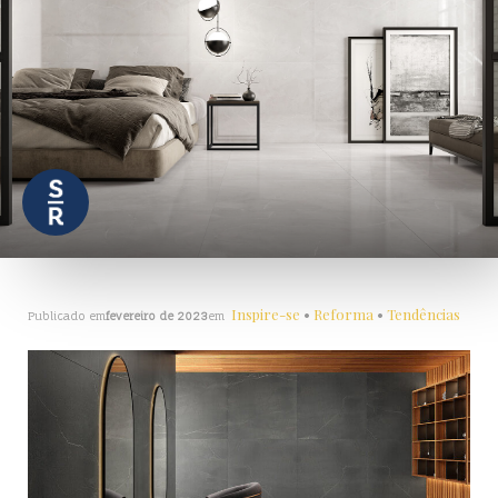
Inspire-se
•
Reforma
•
Tendências
Publicado em
fevereiro de 2023
em