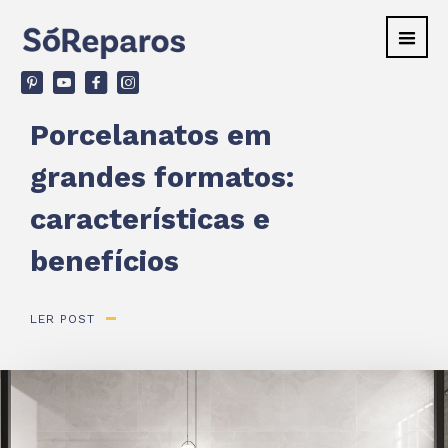
v
ù
F
d
Porcelanatos em
grandes formatos:
características e
benefícios
LER POST