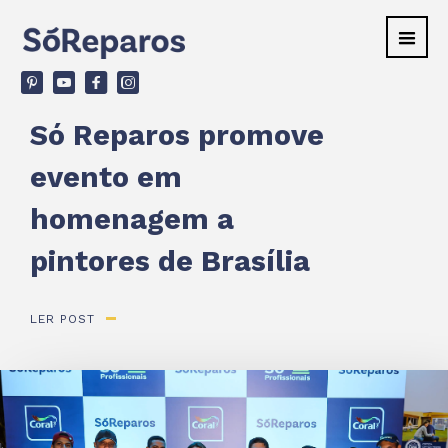
v
ù
F
d
Só Reparos promove
evento em
homenagem a
pintores de Brasília
LER POST