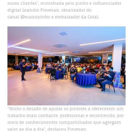
novos clientes”, ministrada pelo pintor e influenciador
digital Leandro Piovesan, idealizador do
canal @eusoupintor e embaixador da Coral.
“Tenho o desafio de ajudar os pintores a oferecerem um
trabalho mais confiante, profissional e reconhecido, por
meio de conhecimentos compartilhados que agregam
valor ao dia a dia”, destacou Piovesan.