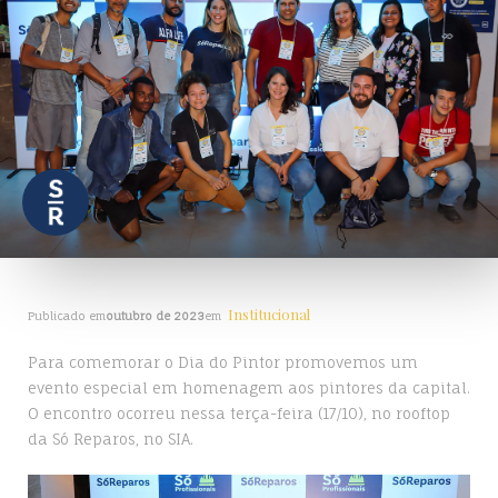
Institucional
Publicado em
outubro de 2023
em
Para comemorar o Dia do Pintor promovemos um
evento especial em homenagem aos pintores da capital.
O encontro ocorreu nessa terça-feira (17/10), no rooftop
da Só Reparos, no SIA.