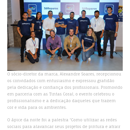
O sócio-diretor da marca, Alexandre Soares, recepcionou
os convidados com entusiasmo e expressou gratidão
pela dedicação e confiança dos profissionais. Promovido
em parceria com as Tintas Coral, o evento celebrou o
profissionalismo e a dedicação daqueles que trazem
cor e vida para os ambientes.
O ápice da noite foi a palestra “Como utilizar as redes
sociais para alavancar seus projetos de pintura e atrair