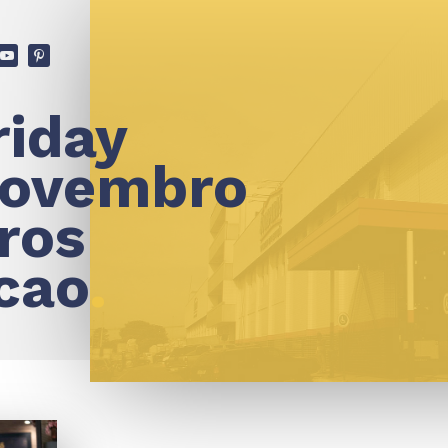
ù
v
riday
novembro
ros
cao
.