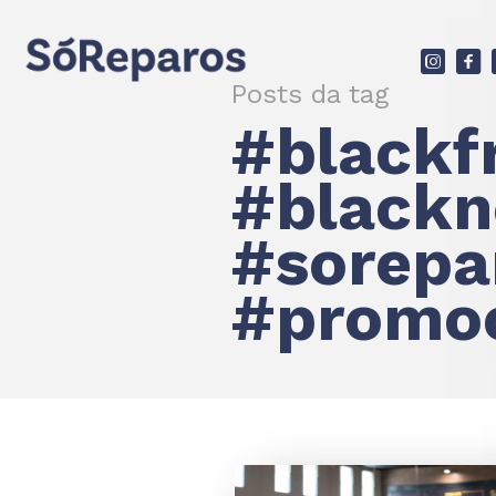
d
F
Posts da tag
#blackf
#black
#sorepa
#promo