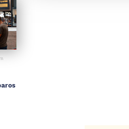
em
paros