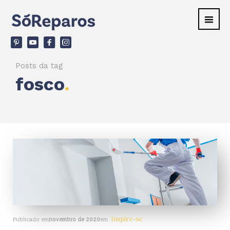
v
ù
F
d
Posts da tag
fosco
.
Inspire-se
Publicado em
novembro de 2020
em