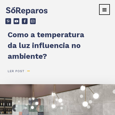
v
ù
F
d
Como a temperatura
da luz influencia no
ambiente?
LER POST