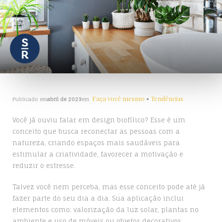
Faça você mesmo
•
Tendências
Publicado em
abril de 2023
em
Você já ouviu falar em design biofílico? Esse é um
conceito que busca reconectar as pessoas com a
natureza, criando espaços mais saudáveis para
estimular a criatividade, favorecer a motivação e
reduzir o estresse.
Talvez você nem perceba, mas esse conceito pode até já
fazer parte do seu dia a dia. Sua aplicação inclui
elementos como: valorização da luz solar, plantas no
ambiente e uso de móveis ou objetos decorativos