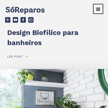
v
ù
F
d
Design Biofílico para
banheiros
LER POST