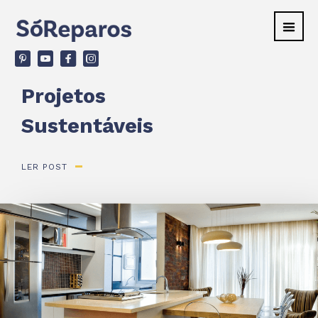
v
ù
F
d
Projetos
Sustentáveis
LER POST