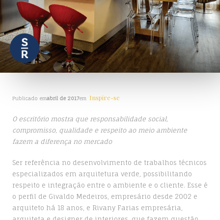
Inspire-se
Publicado em
abril de 2017
em
O escritório mostra que responsabilidade social,
compromisso, qualidade e respeito ao meio ambiente
fazem a diferença no mercado
Ser referência no desenvolvimento de trabalhos técnicos
especializados em arquitetura verde, possibilitando
respeito e integração entre o ambiente e o cliente. Esse é
o perfil de Givaldo Medeiros, empresário desde 2002 e
arquiteto há 18 anos, e Rivany Farias empresária,
arquiteta e designer de interiores, que fazem questão