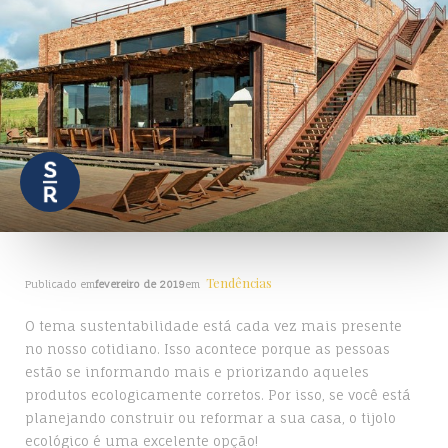
Tendências
Publicado em
fevereiro de 2019
em
O tema sustentabilidade está cada vez mais presente
no nosso cotidiano. Isso acontece porque as pessoas
estão se informando mais e priorizando aqueles
produtos ecologicamente corretos. Por isso, se você está
planejando construir ou reformar a sua casa, o tijolo
ecológico é uma excelente opção!