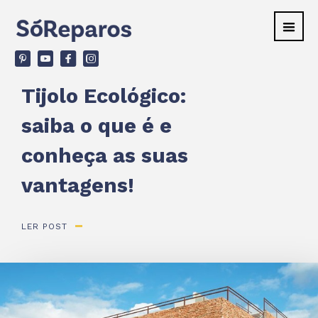
v
ù
F
d
Tijolo Ecológico:
saiba o que é e
conheça as suas
vantagens!
LER POST