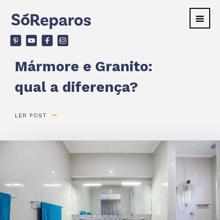
v
ù
F
d
Mármore e Granito:
qual a diferença?
LER POST