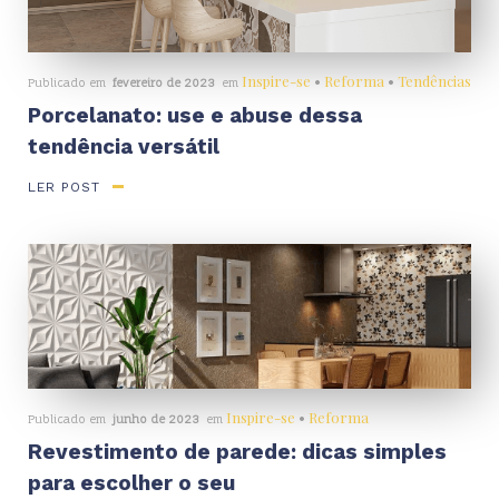
Inspire-se
•
Reforma
•
Tendências
Publicado em
fevereiro de 2023
em
Porcelanato: use e abuse dessa
tendência versátil
LER POST
Inspire-se
•
Reforma
Publicado em
junho de 2023
em
Revestimento de parede: dicas simples
para escolher o seu