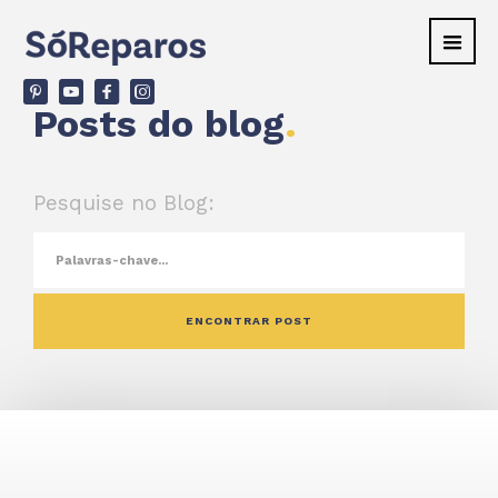
v
ù
F
d
Posts do blog
.
Pesquise no Blog: