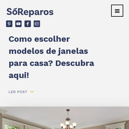
v
ù
F
d
Como escolher
modelos de janelas
para casa? Descubra
aqui!
LER POST