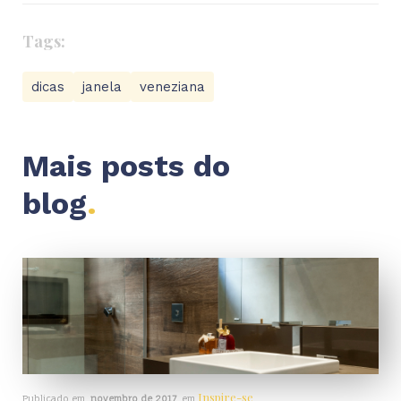
Tags:
dicas
janela
veneziana
Mais posts do
blog
.
Inspire-se
Publicado em
novembro de 2017
em